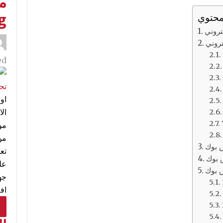
محتوي
g
تروني
تروني
d:
اول
مو
من
تع
 بوك
عل
 بوك
جه
اف