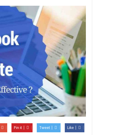
Pin it
Tweet
Like