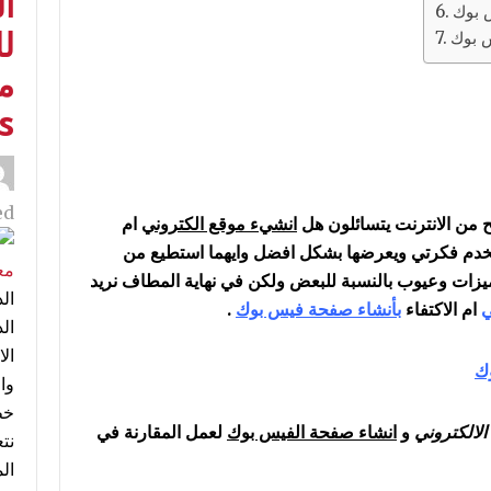
ا
س بوك
لل
س بوك
م
s
d:
بح من الانترنت يتسائلون هل
انشيء موقع الكتروني
ام
 يخدم فكرتي ويعرضها بشكل افضل وايهما استطيع من
مميزات وعيوب بالنسبة للبعض ولكن في نهاية المطاف نريد
ي
ام الاكتفاء
بأنشاء صفحة فيس بوك
.
ال
ك
وا
خط
الالكتروني
و
انشاء صفحة الفيس بوك
لعمل المقارنة في
نت
ال