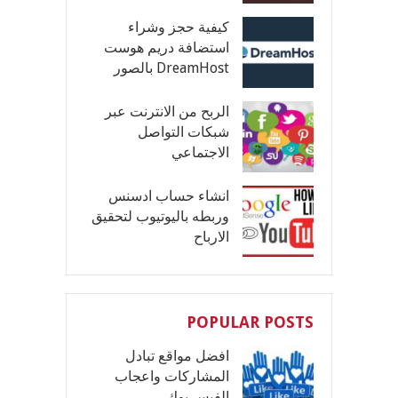
كيفية حجز وشراء
استضافة دريم هوست
DreamHost بالصور
الربح من الانترنت عبر
شبكات التواصل
الاجتماعي
انشاء حساب ادسنس
وربطه باليوتيوب لتحقيق
الارباح
POPULAR POSTS
افضل مواقع تبادل
المشاركات واعجاب
الفيس بوك