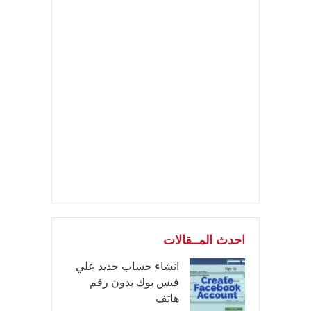
احدث المــقالات
انشاء حساب جديد علي
فيس بوك بدون رقم
هاتف