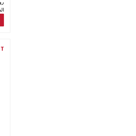
رو
ال
NT