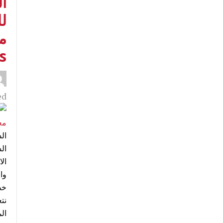
ا
لل
م
s
d:
ال
وا
خط
نت
ال