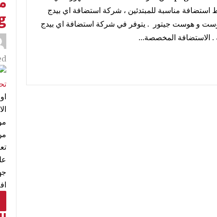
استضافة مناسبة للمبتدئين ، شركة استضافة اي بيدج
g
وست و هوست جيتور . يتوفر في شركة استضافة اي بيدج
d:
اول
مو
من
تع
عل
جه
اف