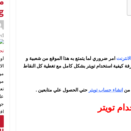
g
d:
لانترنت
امر ضروري لما يتمتع به هذا الموقع من شعبية و
اول
فة كيفية استخدام تويتر بشكل كامل مع تغطية كل النقاط
مو
من
تع
ة من
انشاء حساب تويتر
حتي الحصول علي متابعين .
عل
جه
ام تويتر
اف