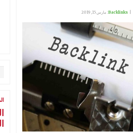
|
مارس 15, 2019
ال
ا
ال