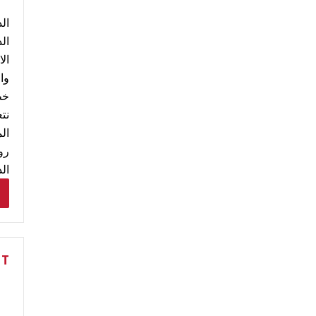
ال
وا
خط
نت
ال
رو
ال
NT