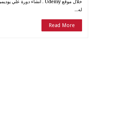
له…
Read More