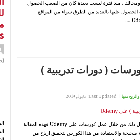
ا
 ومجالك ، منذ فترة ليست بعيدة كان من الصعب الحصول
لل
 الحصول عليها بالعديد من الطرق سواء من المواقع
م
s
d:
رسات ( دورات تدريبية )
|
Last Updated:
مايو 1, 2019
هل تريد الربح من الانترنت ؟ اذا كنت تنوي فعل ذلك من خلال عمل كورسات علي Udemy فهذه المقالة
 صحيحة والاستفادة من هذا الكورس لتحقيق ارباح من
ال