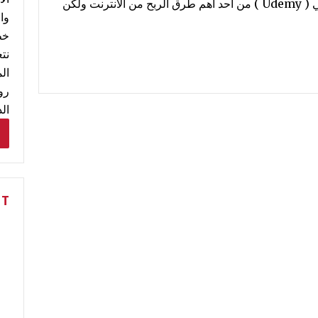
خلال موقع Udemy . انشاء دورة علي يوديمي ( Udemy ) من احد اهم طرق الربح من الانترنت ولكن
وا
خط
نت
ال
رو
ال
NT