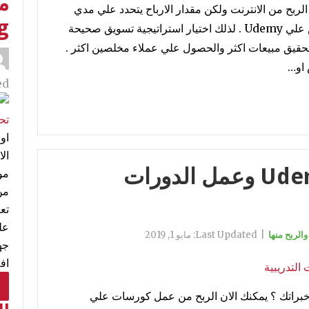
احد طرق تحقيق الربح من الانترنت ولكن مقدار الارباح يتحدد علي مدي
g
نجاح تسويق الكورس وزيادة مبيعات الكورس علي Udemy . لذلك اختيار استراتيجية تسويق صحيحة
تحقيق مبيعات اكثر والحصول علي عملاء مخلصين اكثر .
d:
اول
الربح من كورسات Udemy وعمل الدورات
مو
من
تع
عل
|
Last Updated:
مايو 1, 2019
جه
اف
براتك ؟ يمكنك الان الربح من عمل كورسات علي